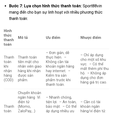
Bước 7: Lựa chọn hình thức thanh toán:
Sport88vin
mang đến cho bạn sự linh hoạt với nhiều phương thức
thanh toán:
Hình
thức
Mô tả
Ưu điểm
Nhược điểm
thanh
toán
– Đơn giản, dễ
– Chỉ áp dụng
Thanh
Thanh toán
thực hiện. –
cho một số khu
toán
tiền mặt cho
Không cần tài
vực. – Có thể
khi
nhân viên giao
khoản ngân hàng
mất thêm phí thu
nhận
hàng khi nhận
hay internet. –
hộ. – Không áp
hàng
được sản
Kiểm tra sản
dụng cho đơn
(COD)
phẩm.
phẩm trước khi
hàng giá trị cao.
thanh toán.
Chuyển khoản
ngân hàng Ví
– Nhanh chóng,
điện tử
tiện lợi. – An toàn,
– Cần có tài
Thanh
(Momo,
bảo mật. – Có thể
khoản ngân
toán
ZaloPay,…)
áp dụng nhiều ưu
hàng/ví điện tử.