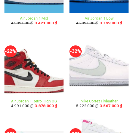
Air Jordan 1 Mid
Air Jordan 1 Low
4.989.000
₫
3.421.000
₫
4.289.000
₫
3.199.000
₫
-22%
-32%
Air Jordan 1 Retro High OG
Nike Cortez Flyleather
4.991.000
₫
3.878.000
₫
5.222.000
₫
3.567.000
₫