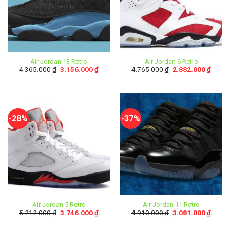
Air Jordan 13 Retro
Air Jordan 6 Retro
4.365.000
₫
3.156.000
₫
4.765.000
₫
2.882.000
₫
-28%
-37%
Air Jordan 5 Retro
Air Jordan 11 Retro
5.212.000
₫
3.746.000
₫
4.910.000
₫
3.081.000
₫