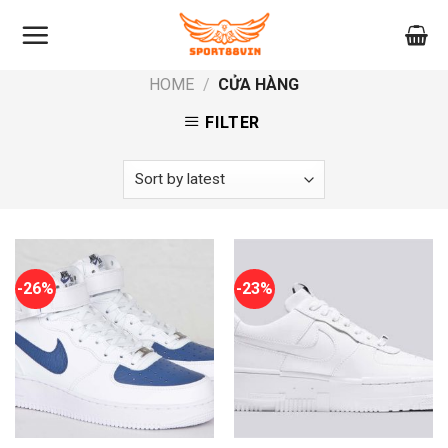
Skip
to
content
HOME
/
CỬA HÀNG
FILTER
-26%
-23%