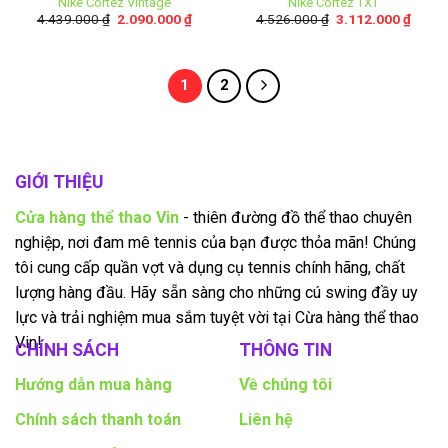
Nike Cortez Vintage
Nike Cortez TXT
4.439.000
₫
2.090.000
₫
4.526.000
₫
3.112.000
₫
1
2
GIỚI THIỆU
Cửa hàng thể thao Vin
- thiên đường đồ thể thao chuyên
nghiệp, nơi đam mê tennis của bạn được thỏa mãn! Chúng
tôi cung cấp quần vợt và dụng cụ tennis chính hãng, chất
lượng hàng đầu. Hãy sẵn sàng cho những cú swing đầy uy
lực và trải nghiệm mua sắm tuyệt vời tại Cừa hàng thể thao
Vin!
CHÍNH SÁCH
THÔNG TIN
Hướng dẫn mua hàng
Về chúng tôi
Chính sách thanh toán
Liên hệ