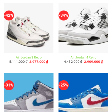
-42%
-34%
Air Jordan 3 Retro
Air Jordan 4 Retro
5.111.000
₫
2.977.000
₫
4.432.000
₫
2.909.000
₫
-31%
-25%