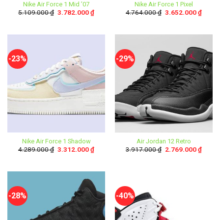
Nike Air Force 1 Mid ’07
Nike Air Force 1 Pixel
5.109.000
₫
3.782.000
₫
4.764.000
₫
3.652.000
₫
-23%
-29%
Nike Air Force 1 Shadow
Air Jordan 12 Retro
4.289.000
₫
3.312.000
₫
3.917.000
₫
2.769.000
₫
-28%
-40%