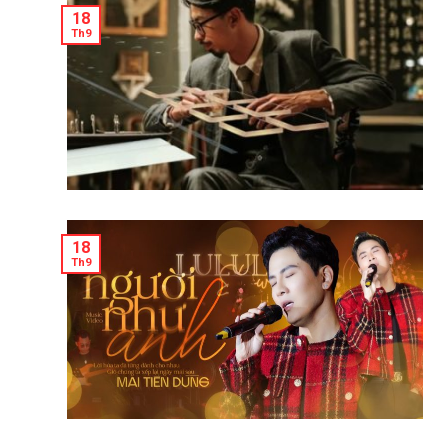
18
Th9
18
Th9