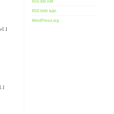
RSS bài viết
RSS bình luận
WordPress.org
[...]
..]