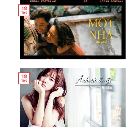
18
Th9
18
Th9