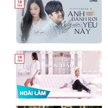
18
Th9
18
Th9