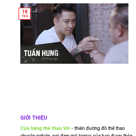
18
Th9
GIỚI THIỆU
Cửa hàng thể thao Vin
- thiên đường đồ thể thao
chuyên nghiệp, nơi đam mê tennis của bạn được thỏa