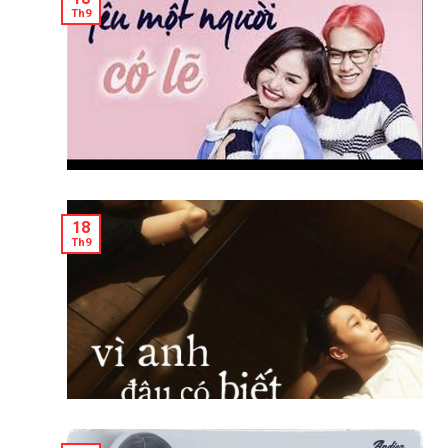
Th9
18
Th9