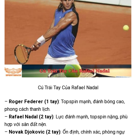
Cú Trái Tay Của Rafael Nadal
–
Roger Federer (1 tay)
: Topspin mạnh, đánh bóng cao,
phong cách thanh lịch.
–
Rafael Nadal (2 tay)
: Lực đánh mạnh, topspin nặng, phù
hợp với sân đất nện.
–
Novak Djokovic (2 tay)
: Ổn định, chính xác, phòng ngự