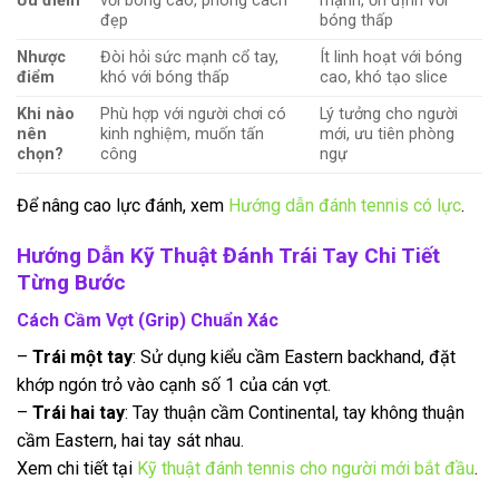
Ưu điểm
với bóng cao, phong cách
mạnh, ổn định với
đẹp
bóng thấp
Nhược
Đòi hỏi sức mạnh cổ tay,
Ít linh hoạt với bóng
điểm
khó với bóng thấp
cao, khó tạo slice
Khi nào
Phù hợp với người chơi có
Lý tưởng cho người
nên
kinh nghiệm, muốn tấn
mới, ưu tiên phòng
chọn?
công
ngự
Để nâng cao lực đánh, xem
Hướng dẫn đánh tennis có lực
.
Hướng Dẫn Kỹ Thuật Đánh Trái Tay Chi Tiết
Từng Bước
Cách Cầm Vợt (Grip) Chuẩn Xác
–
Trái một tay
: Sử dụng kiểu cầm Eastern backhand, đặt
khớp ngón trỏ vào cạnh số 1 của cán vợt.
–
Trái hai tay
: Tay thuận cầm Continental, tay không thuận
cầm Eastern, hai tay sát nhau.
Xem chi tiết tại
Kỹ thuật đánh tennis cho người mới bắt đầu
.