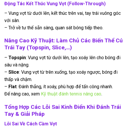
Động Tác Kết Thúc Vung Vợt (Follow-Through)
– Vung vợt từ dưới lên, kết thúc trên vai, tay trái vuông góc
với sân.
– Trở về tư thế sẵn sàng, quan sát bóng tiếp theo.
Nâng Cao Kỹ Thuật: Làm Chủ Các Biến Thể Cú
Trái Tay (Topspin, Slice,…)
–
Topspin
: Vung vợt từ dưới lên, tạo xoáy lên cho bóng đi
sâu và nặng.
–
Slice
: Vung vợt từ trên xuống, tạo xoáy ngược, bóng đi
thấp và chậm.
–
Flat
: Đánh thẳng, ít xoáy, phù hợp để tấn công nhanh.
Để nâng cao, xem
Kỹ thuật đánh tennis nâng cao
.
Tổng Hợp Các Lỗi Sai Kinh Điển Khi Đánh Trái
Tay & Giải Pháp
Lỗi Sai Về Cách Cầm Vợt