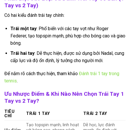
Tay vs 2 Tay)
Có hai kiểu đánh trái tay chính:
Trái một tay
: Phổ biến với các tay vợt như Roger
Federer, tạo topspin mạnh, phù hợp cho bóng cao và giao
bóng.
Trái hai tay
: Dễ thực hiện, được sử dụng bởi Nadal, cung
cấp lực và độ ổn định, lý tưởng cho người mới.
Để nắm rõ cách thực hiện, tham khảo
Đánh trái 1 tay trong
tennis
.
Ưu Nhược Điểm & Khi Nào Nên Chọn Trái Tay 1
Tay vs 2 Tay?
TIÊU
TRÁI 1 TAY
TRÁI 2 TAY
CHÍ
Tạo topspin mạnh, linh hoạt
Dễ học, lực đánh