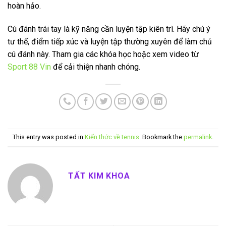
hoàn hảo.
Cú đánh trái tay là kỹ năng cần luyện tập kiên trì. Hãy chú ý
tư thế, điểm tiếp xúc và luyện tập thường xuyên để làm chủ
cú đánh này. Tham gia các khóa học hoặc xem video từ
Sport 88 Vin
để cải thiện nhanh chóng.
This entry was posted in
Kiến thức về tennis
. Bookmark the
permalink
.
TẤT KIM KHOA