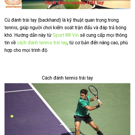
Cú đánh trái tay (backhand) là kỹ thuật quan trọng trong
tennis, giúp người chơi kiểm soát trận đấu và đáp trả bóng
khó. Hướng dẫn này từ
Sport 88 Vin
sẽ cung cấp mọi thông
tin về
cách đánh tennis trái tay
, từ cơ bản đến nâng cao, phù
hợp cho mọi trình độ.
Cách đánh tennis trái tay