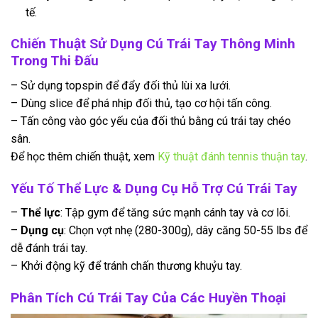
tế.
Chiến Thuật Sử Dụng Cú Trái Tay Thông Minh
Trong Thi Đấu
– Sử dụng topspin để đẩy đối thủ lùi xa lưới.
– Dùng slice để phá nhịp đối thủ, tạo cơ hội tấn công.
– Tấn công vào góc yếu của đối thủ bằng cú trái tay chéo
sân.
Để học thêm chiến thuật, xem
Kỹ thuật đánh tennis thuận tay
.
Yếu Tố Thể Lực & Dụng Cụ Hỗ Trợ Cú Trái Tay
–
Thể lực
: Tập gym để tăng sức mạnh cánh tay và cơ lõi.
–
Dụng cụ
: Chọn vợt nhẹ (280-300g), dây căng 50-55 lbs để
dễ đánh trái tay.
– Khởi động kỹ để tránh chấn thương khuỷu tay.
Phân Tích Cú Trái Tay Của Các Huyền Thoại