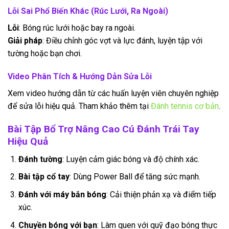
Lỗi Sai Phổ Biến Khác (Rúc Lưới, Ra Ngoài)
Lỗi
: Bóng rúc lưới hoặc bay ra ngoài.
Giải pháp
: Điều chỉnh góc vợt và lực đánh, luyện tập với
tường hoặc bạn chơi.
Video Phân Tích & Hướng Dẫn Sửa Lỗi
Xem video hướng dẫn từ các huấn luyện viên chuyên nghiệp
để sửa lỗi hiệu quả. Tham khảo thêm tại
Đánh tennis cơ bản
.
Bài Tập Bổ Trợ Nâng Cao Cú Đánh Trái Tay
Hiệu Quả
Đánh tường
: Luyện cảm giác bóng và độ chính xác.
Bài tập cổ tay
: Dùng Power Ball để tăng sức mạnh.
Đánh với máy bắn bóng
: Cải thiện phản xạ và điểm tiếp
xúc.
Chuyền bóng với bạn
: Làm quen với quỹ đạo bóng thực