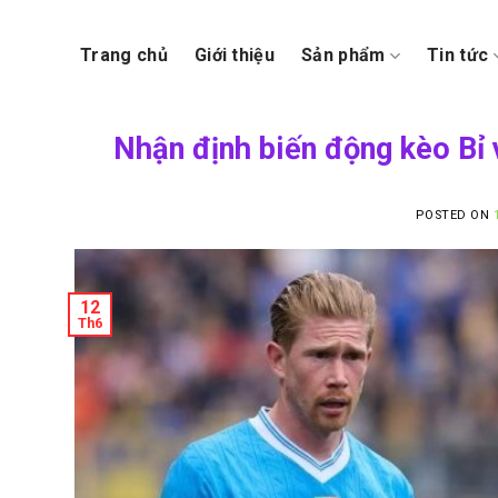
Skip
to
Trang chủ
Giới thiệu
Sản phẩm
Tin tức
content
Nhận định biến động kèo Bỉ v
POSTED ON
12
Th6