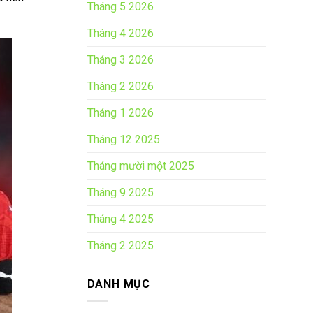
Tháng 5 2026
Tháng 4 2026
Tháng 3 2026
Tháng 2 2026
Tháng 1 2026
Tháng 12 2025
Tháng mười một 2025
Tháng 9 2025
Tháng 4 2025
Tháng 2 2025
DANH MỤC