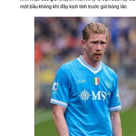
một bầu không khí đầy kịch tính trước giờ bóng lăn.