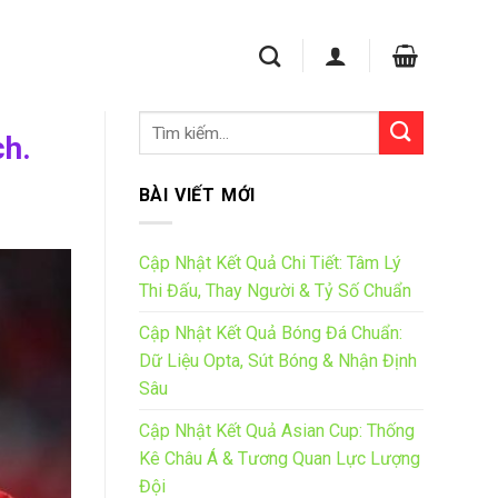
ch.
BÀI VIẾT MỚI
Cập Nhật Kết Quả Chi Tiết: Tâm Lý
Thi Đấu, Thay Người & Tỷ Số Chuẩn
Cập Nhật Kết Quả Bóng Đá Chuẩn:
Dữ Liệu Opta, Sút Bóng & Nhận Định
Sâu
Cập Nhật Kết Quả Asian Cup: Thống
Kê Châu Á & Tương Quan Lực Lượng
Đội