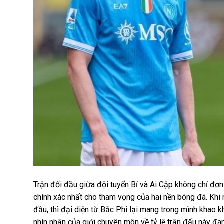
Trận đối đầu giữa đội tuyển Bỉ và Ai Cập không chỉ đơn 
chính xác nhất cho tham vọng của hai nền bóng đá. Khi
đầu, thì đại diện từ Bắc Phi lại mang trong mình khao
nhìn nhận của giới chuyên môn về tỷ lệ trận đấu này đa