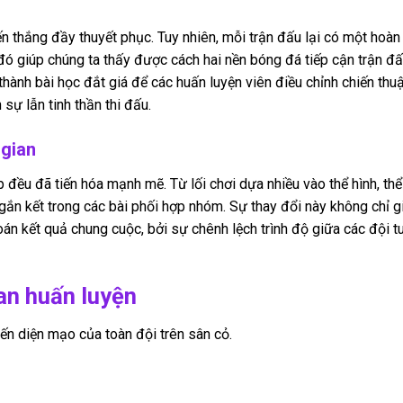
ến thắng đầy thuyết phục. Tuy nhiên, mỗi trận đấu lại có một hoàn
đó giúp chúng ta thấy được cách hai nền bóng đá tiếp cận trận đấ
hành bài học đắt giá để các huấn luyện viên điều chỉnh chiến thuậ
sự lẫn tinh thần thi đấu.
 gian
p đều đã tiến hóa mạnh mẽ. Từ lối chơi dựa nhiều vào thể hình, thể
 gắn kết trong các bài phối hợp nhóm. Sự thay đổi này không chỉ g
oán kết quả chung cuộc, bởi sự chênh lệch trình độ giữa các đội t
ban huấn luyện
đến diện mạo của toàn đội trên sân cỏ.