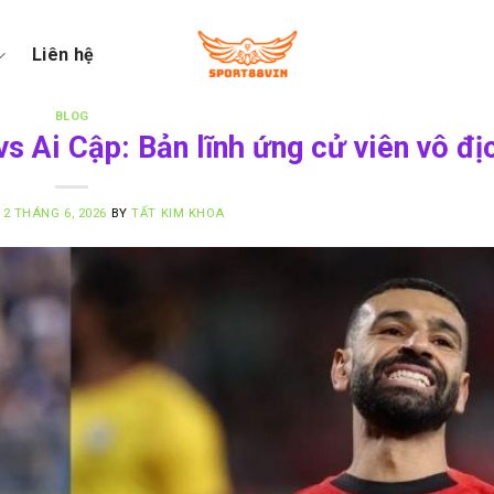
Liên hệ
BLOG
s Ai Cập: Bản lĩnh ứng cử viên vô đị
12 THÁNG 6, 2026
BY
TẤT KIM KHOA