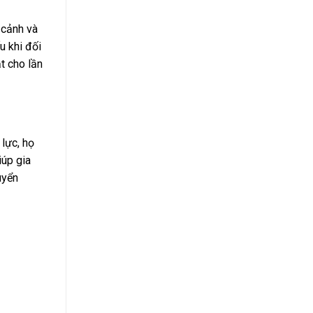
 cảnh và
u khi đối
t cho lần
 lực, họ
iúp gia
uyển