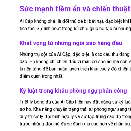
Sức mạnh tiềm ẩn và chiến thuật
Ai Cập không phải là đối thủ dễ bị bắt nạt, đặc biệt k
tích tắc. Sự linh hoạt trong lối chơi giúp họ tạo ra nhữ
Khát vọng từ những ngôi sao hàng đầu
Những trụ cột của Ai Cập, đặc biệt là các cầu thủ đang
dào. Họ không chỉ chiến đấu vì màu cờ sắc áo mà còn vì
là nền tảng để ban huấn luyện triển khai các ý đồ chiế
điểm quan trọng nhất.
Kỷ luật trong khâu phòng ngự phản công
Triết lý bóng đá của Ai Cập hiện nay đặt nặng sự kỷ l
sơ hở. Khả năng chuyển trạng thái từ phòng ngự sang t
duy trì cự ly đội hình hợp lý và sự tập trung cao độ tro
trước những đối thủ được đánh giá cao hơn về nhân sự.