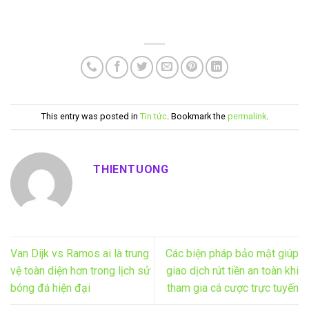
This entry was posted in
Tin tức
. Bookmark the
permalink
.
THIENTUONG
Van Dijk vs Ramos ai là trung
Các biện pháp bảo mật giúp
vệ toàn diện hơn trong lịch sử
giao dịch rút tiền an toàn khi
bóng đá hiện đại
tham gia cá cược trực tuyến