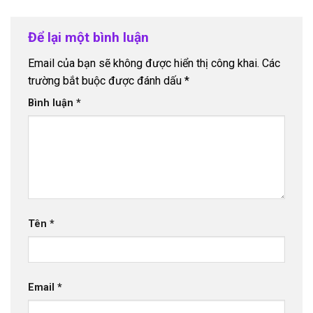
Để lại một bình luận
Email của bạn sẽ không được hiển thị công khai.
Các
trường bắt buộc được đánh dấu
*
Bình luận
*
Tên
*
Email
*