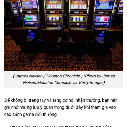
( James Nielsen / Houston Chronicle ) (Photo by James
Nielsen/Houston Chronicle via Getty Images)
Để không bị trắng tay và tăng cơ hội nhận thưởng, bạn nên
ghi nhớ những lưu ý quan trọng dưới đây khi tham gia vào
các sảnh game đổi thưởng: