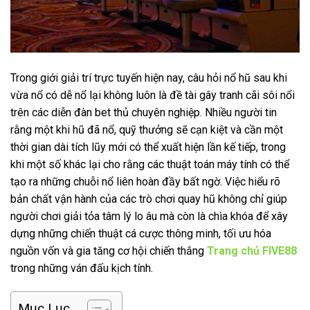
Trong giới giải trí trực tuyến hiện nay, câu hỏi nổ hũ sau khi
vừa nổ có dễ nổ lại không luôn là đề tài gây tranh cãi sôi nổi
trên các diễn đàn bet thủ chuyên nghiệp. Nhiều người tin
rằng một khi hũ đã nổ, quỹ thưởng sẽ cạn kiệt và cần một
thời gian dài tích lũy mới có thể xuất hiện lần kế tiếp, trong
khi một số khác lại cho rằng các thuật toán máy tính có thể
tạo ra những chuỗi nổ liên hoàn đầy bất ngờ. Việc hiểu rõ
bản chất vận hành của các trò chơi quay hũ không chỉ giúp
người chơi giải tỏa tâm lý lo âu mà còn là chìa khóa để xây
dựng những chiến thuật cá cược thông minh, tối ưu hóa
nguồn vốn và gia tăng cơ hội chiến thắng
Trang chủ FIVE88
trong những ván đấu kịch tính.
Mục Lục