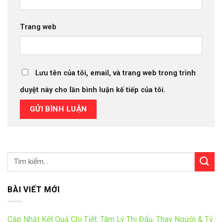
Trang web
Lưu tên của tôi, email, và trang web trong trình
duyệt này cho lần bình luận kế tiếp của tôi.
BÀI VIẾT MỚI
Cập Nhật Kết Quả Chi Tiết: Tâm Lý Thi Đấu, Thay Người & Tỷ