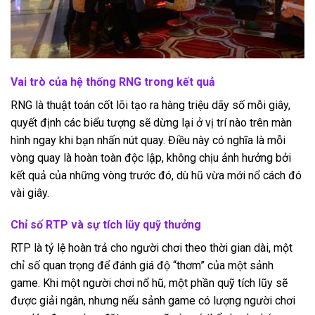
Vai trò của hệ thống RNG trong kết quả
RNG là thuật toán cốt lõi tạo ra hàng triệu dãy số mỗi giây,
quyết định các biểu tượng sẽ dừng lại ở vị trí nào trên màn
hình ngay khi bạn nhấn nút quay. Điều này có nghĩa là mỗi
vòng quay là hoàn toàn độc lập, không chịu ảnh hưởng bởi
kết quả của những vòng trước đó, dù hũ vừa mới nổ cách đó
vài giây.
Chỉ số RTP và sự tích lũy quỹ thưởng
RTP là tỷ lệ hoàn trả cho người chơi theo thời gian dài, một
chỉ số quan trọng để đánh giá độ “thơm” của một sảnh
game. Khi một người chơi nổ hũ, một phần quỹ tích lũy sẽ
được giải ngân, nhưng nếu sảnh game có lượng người chơi