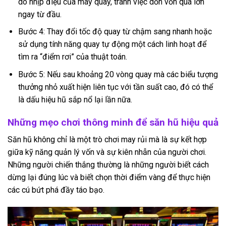
dò nhịp điệu của máy quay, tránh việc dồn vốn quá lớn
ngay từ đầu.
Bước 4: Thay đổi tốc độ quay từ chậm sang nhanh hoặc
sử dụng tính năng quay tự động một cách linh hoạt để
tìm ra “điểm rơi” của thuật toán.
Bước 5: Nếu sau khoảng 20 vòng quay mà các biểu tượng
thưởng nhỏ xuất hiện liên tục với tần suất cao, đó có thể
là dấu hiệu hũ sắp nổ lại lần nữa.
Những mẹo chơi thông minh để săn hũ hiệu quả
Săn hũ không chỉ là một trò chơi may rủi mà là sự kết hợp
giữa kỹ năng quản lý vốn và sự kiên nhẫn của người chơi.
Những người chiến thắng thường là những người biết cách
dừng lại đúng lúc và biết chọn thời điểm vàng để thực hiện
các cú bứt phá đầy táo bạo.