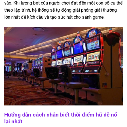
vào. Khi lượng bet của người chơi đạt đến một con số cụ thể
theo lập trình, hệ thống sẽ tự động giải phóng giải thưởng
lớn nhất để kích cầu và tạo sức hút cho sảnh game.
Hướng dẫn cách nhận biết thời điểm hũ dễ nổ
lại nhất