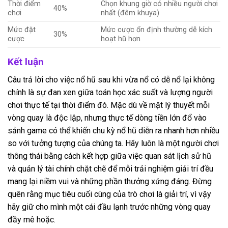
Thời điểm
Chọn khung giờ có nhiều người chơi
40%
chơi
nhất (đêm khuya)
Mức đặt
Mức cược ổn định thường dễ kích
30%
cược
hoạt hũ hơn
Kết luận
Câu trả lời cho việc nổ hũ sau khi vừa nổ có dễ nổ lại không
chính là sự đan xen giữa toán học xác suất và lượng người
chơi thực tế tại thời điểm đó. Mặc dù về mặt lý thuyết mỗi
vòng quay là độc lập, nhưng thực tế dòng tiền lớn đổ vào
sảnh game có thể khiến chu kỳ nổ hũ diễn ra nhanh hơn nhiều
so với tưởng tượng của chúng ta. Hãy luôn là một người chơi
thông thái bằng cách kết hợp giữa việc quan sát lịch sử hũ
và quản lý tài chính chặt chẽ để mỗi trải nghiệm giải trí đều
mang lại niềm vui và những phần thưởng xứng đáng. Đừng
quên rằng mục tiêu cuối cùng của trò chơi là giải trí, vì vậy
hãy giữ cho mình một cái đầu lạnh trước những vòng quay
đầy mê hoặc.