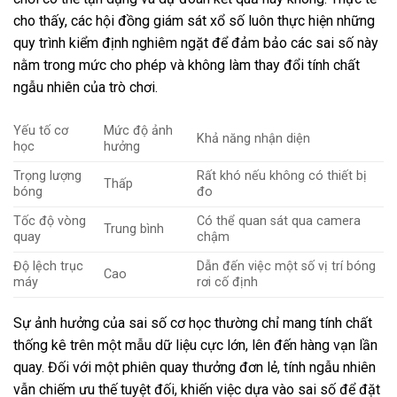
cho thấy, các hội đồng giám sát xổ số luôn thực hiện những
quy trình kiểm định nghiêm ngặt để đảm bảo các sai số này
nằm trong mức cho phép và không làm thay đổi tính chất
ngẫu nhiên của trò chơi.
Yếu tố cơ
Mức độ ảnh
Khả năng nhận diện
học
hưởng
Trọng lượng
Rất khó nếu không có thiết bị
Thấp
bóng
đo
Tốc độ vòng
Có thể quan sát qua camera
Trung bình
quay
chậm
Độ lệch trục
Dẫn đến việc một số vị trí bóng
Cao
máy
rơi cố định
Sự ảnh hưởng của sai số cơ học thường chỉ mang tính chất
thống kê trên một mẫu dữ liệu cực lớn, lên đến hàng vạn lần
quay. Đối với một phiên quay thưởng đơn lẻ, tính ngẫu nhiên
vẫn chiếm ưu thế tuyệt đối, khiến việc dựa vào sai số để đặt