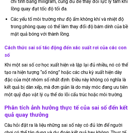
chỉ tính bằng miligram, cũng đủ để thay đổi lực ly tâm khi
lồng quay đạt tốc độ tối đa.
Các yếu tố môi trường như độ ẩm không khí và nhiệt độ
trong phòng quay có thể làm thay đổi độ bám dính của bề
mặt quả bóng với thành lồng.
Cách thức sai số tác động đến xác suất rơi của các con
số
Khi một sai số cơ học xuất hiện và lặp lại đủ nhiều, nó có thể
tạo ra hiện tượng “số nóng” hoặc các chu kỳ xuất hiện dày
đặc của một nhóm số nhất định. Điều này không có nghĩa là
kết quả bị dàn xếp, mà đơn giản là do máy móc đang ưu tiên
một quỹ đạo vật lý cụ thể do lỗi cấu trúc hoặc môi trường.
Phân tích ảnh hưởng thực tế của sai số đến kết
quả quay thưởng
Câu hỏi đặt ra là liệu những sai số này có đủ lớn để người
chơi có thể tận dụng và dự đoán kết quả hay không. Thực tế