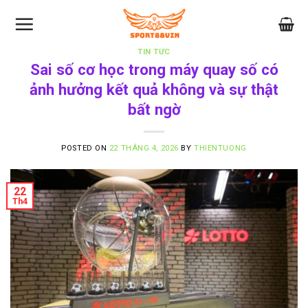
Skip
to
content
TIN TỨC
Sai số cơ học trong máy quay số có
ảnh hưởng kết quả không và sự thật
bất ngờ
POSTED ON
22 THÁNG 4, 2026
BY
THIENTUONG
22
Th4