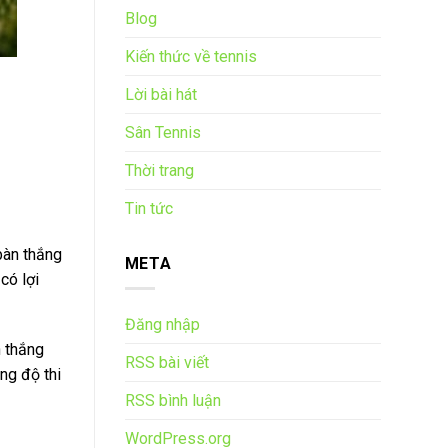
Blog
Kiến thức về tennis
Lời bài hát
Sân Tennis
Thời trang
Tin tức
bàn thắng
META
có lợi
Đăng nhập
n thắng
RSS bài viết
ng độ thi
RSS bình luận
WordPress.org