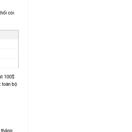
thổi còi
đặt 100$
t toàn bộ
n thắng