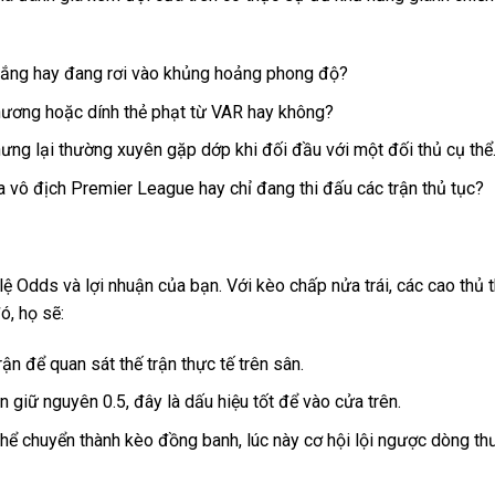
thắng hay đang rơi vào khủng hoảng phong độ?
thương hoặc dính thẻ phạt từ VAR hay không?
ng lại thường xuyên gặp dớp khi đối đầu với một đối thủ cụ thể
 vô địch Premier League hay chỉ đang thi đấu các trận thủ tục?
lệ Odds và lợi nhuận của bạn. Với kèo chấp nửa trái, các cao thủ
ó, họ sẽ:
ận để quan sát thế trận thực tế trên sân.
n giữ nguyên 0.5, đây là dấu hiệu tốt để vào cửa trên.
 thể chuyển thành kèo đồng banh, lúc này cơ hội lội ngược dòng t