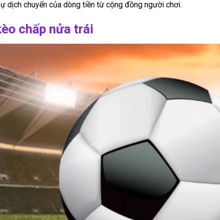
 dịch chuyển của dòng tiền từ cộng đồng người chơi.
kèo chấp nửa trái