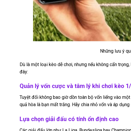
Những lưu ý qua
Dù là một loại kèo dễ chơi, nhưng nếu không cẩn trọng,
đây:
Quản lý vốn cược và tâm lý khi chơi kèo 1
Tuyệt đối không bao giờ dồn toàn bộ vốn liếng vào một t
quả hòa là bạn mất trắng. Hãy chia nhỏ vốn và áp dụng ch
Lựa chọn giải đấu có tính ổn định cao
Các giải đấu lớn như La Liga, Bundesliga hay Champion