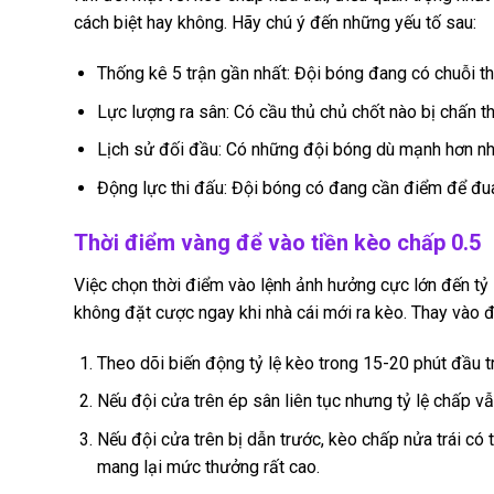
cách biệt hay không. Hãy chú ý đến những yếu tố sau:
Thống kê 5 trận gần nhất: Đội bóng đang có chuỗi 
Lực lượng ra sân: Có cầu thủ chủ chốt nào bị chấn 
Lịch sử đối đầu: Có những đội bóng dù mạnh hơn như
Động lực thi đấu: Đội bóng có đang cần điểm để đua
Thời điểm vàng để vào tiền kèo chấp 0.5
Việc chọn thời điểm vào lệnh ảnh hưởng cực lớn đến tỷ 
không đặt cược ngay khi nhà cái mới ra kèo. Thay vào đ
Theo dõi biến động tỷ lệ kèo trong 15-20 phút đầu tr
Nếu đội cửa trên ép sân liên tục nhưng tỷ lệ chấp vẫ
Nếu đội cửa trên bị dẫn trước, kèo chấp nửa trái có
mang lại mức thưởng rất cao.