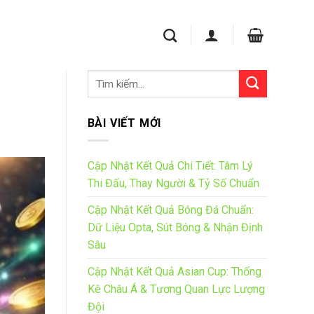
BÀI VIẾT MỚI
Cập Nhật Kết Quả Chi Tiết: Tâm Lý
Thi Đấu, Thay Người & Tỷ Số Chuẩn
Cập Nhật Kết Quả Bóng Đá Chuẩn:
Dữ Liệu Opta, Sút Bóng & Nhận Định
Sâu
Cập Nhật Kết Quả Asian Cup: Thống
Kê Châu Á & Tương Quan Lực Lượng
Đội