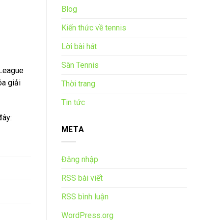
Blog
Kiến thức về tennis
Lời bài hát
Sân Tennis
 League
a giải
Thời trang
Tin tức
đây:
META
Đăng nhập
RSS bài viết
RSS bình luận
WordPress.org