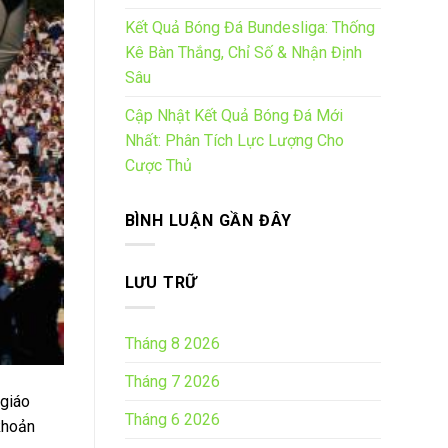
Kết Quả Bóng Đá Bundesliga: Thống
Kê Bàn Thắng, Chỉ Số & Nhận Định
Sâu
Cập Nhật Kết Quả Bóng Đá Mới
Nhất: Phân Tích Lực Lượng Cho
Cược Thủ
BÌNH LUẬN GẦN ĐÂY
LƯU TRỮ
Tháng 8 2026
Tháng 7 2026
 giáo
Tháng 6 2026
khoản