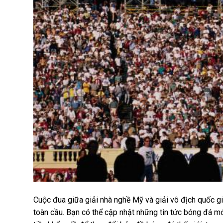
Cuộc đua giữa giải nhà nghề Mỹ và giải vô địch quốc gi
toàn cầu. Bạn có thể cập nhật những tin tức bóng đá mớ