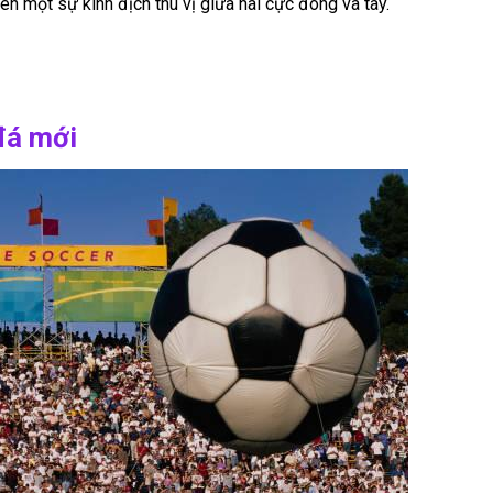
nên một sự kình địch thú vị giữa hai cực đông và tây.
 đá mới