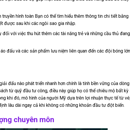
truyền hình toàn Bạn có thể tìm hiểu thêm thông tin chi tiết bằn
t được sau khi các ngôi sao gia nhập.
đối với việc thu hút thêm các tài năng trẻ và những cầu thủ đan
 áo đấu và các sản phẩm lưu niệm liên quan đến các đội bóng lớn
iải đấu nào phát triển nhanh hơn chính là tính bền vững của dòng 
ách từ quỹ đầu tư công, điều này giúp họ có thể chiêu mộ bất kỳ
rong khi đó, mô hình của người Mỹ dựa trên lợi nhuận thực tế từ v
định lâu dài ngay cả khi không có những khoản đầu tư đột biến.
lượng chuyên môn