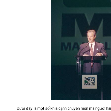
Dưới đây là một số khía cạnh chuyên môn mà người hâm 