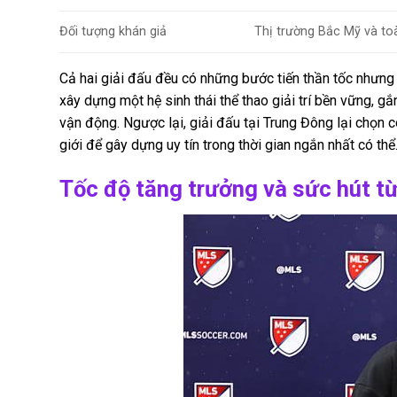
Đối tượng khán giả
Thị trường Bắc Mỹ và to
Cả hai giải đấu đều có những bước tiến thần tốc nhưng 
xây dựng một hệ sinh thái thể thao giải trí bền vững, 
vận động. Ngược lại, giải đấu tại Trung Đông lại chọn 
giới để gây dựng uy tín trong thời gian ngắn nhất có thể
Tốc độ tăng trưởng và sức hút từ