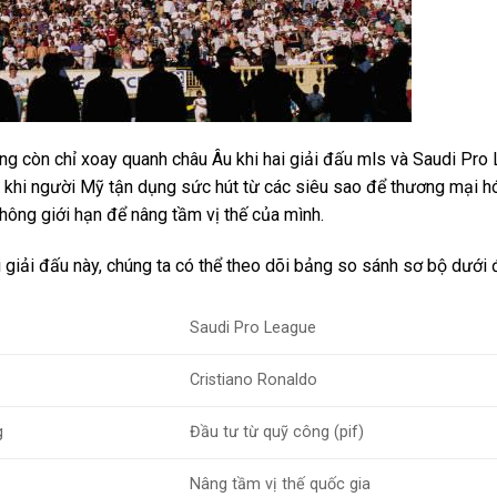
g còn chỉ xoay quanh châu Âu khi hai giải đấu mls và Saudi Pro
g khi người Mỹ tận dụng sức hút từ các siêu sao để thương mại hó
không giới hạn để nâng tầm vị thế của mình.
 giải đấu này, chúng ta có thể theo dõi bảng so sánh sơ bộ dưới 
Saudi Pro League
Cristiano Ronaldo
g
Đầu tư từ quỹ công (pif)
Nâng tầm vị thế quốc gia